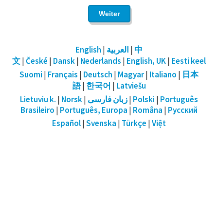
English
|
العربية
|
中
文
|
České
|
Dansk
|
Nederlands
|
English, UK
|
Eesti keel
Suomi
|
Français
|
Deutsch
|
Magyar
|
Italiano
|
日本
語
|
한국어
|
Latviešu
Lietuviu k.
|
Norsk
|
زبان فارسی
|
Polski
|
Português
Brasileiro
|
Português, Europa
|
Româna
|
Русский
Español
|
Svenska
|
Türkçe
|
Việt