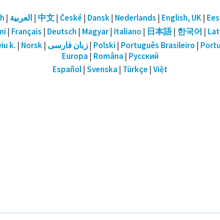
sh
|
العربية
|
中文
|
České
|
Dansk
|
Nederlands
|
English, UK
|
Ees
mi
|
Français
|
Deutsch
|
Magyar
|
Italiano
|
日本語
|
한국어
|
Lat
iu k.
|
Norsk
|
زبان فارسی
|
Polski
|
Português Brasileiro
|
Port
Europa
|
Româna
|
Русский
Español
|
Svenska
|
Türkçe
|
Việt