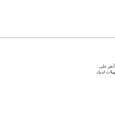
أنقر على
"يلات لديك