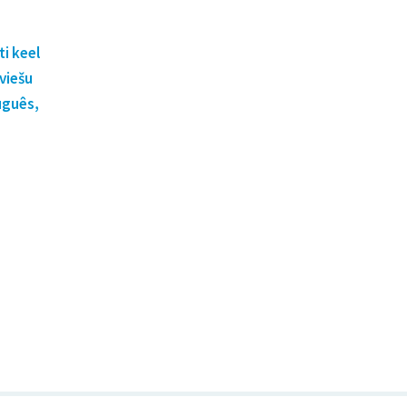
ti keel
viešu
uguês,