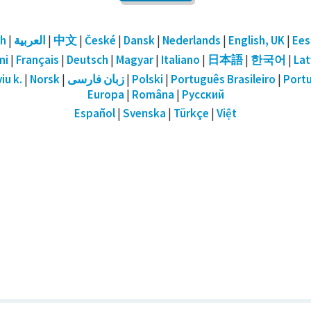
sh
|
العربية
|
中文
|
České
|
Dansk
|
Nederlands
|
English, UK
|
Ees
mi
|
Français
|
Deutsch
|
Magyar
|
Italiano
|
日本語
|
한국어
|
Lat
iu k.
|
Norsk
|
زبان فارسی
|
Polski
|
Português Brasileiro
|
Port
Europa
|
Româna
|
Русский
Español
|
Svenska
|
Türkçe
|
Việt